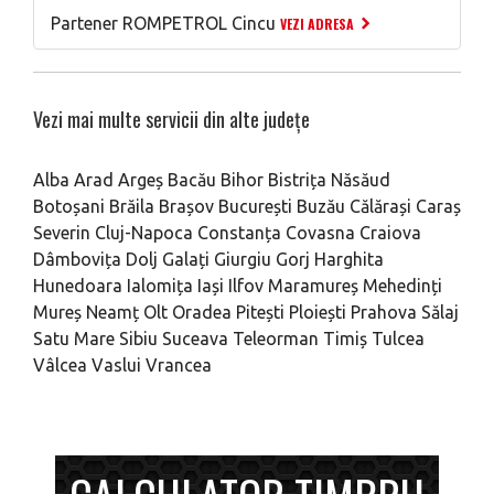
Partener ROMPETROL Cincu
VEZI ADRESA
Vezi mai multe servicii din alte județe
Alba
Arad
Argeș
Bacău
Bihor
Bistrița Năsăud
Botoșani
Brăila
Brașov
București
Buzău
Călărași
Caraș
Severin
Cluj-Napoca
Constanța
Covasna
Craiova
Dâmbovița
Dolj
Galați
Giurgiu
Gorj
Harghita
Hunedoara
Ialomița
Iași
Ilfov
Maramureș
Mehedinți
Mureș
Neamț
Olt
Oradea
Pitești
Ploiești
Prahova
Sălaj
Satu Mare
Sibiu
Suceava
Teleorman
Timiș
Tulcea
Vâlcea
Vaslui
Vrancea