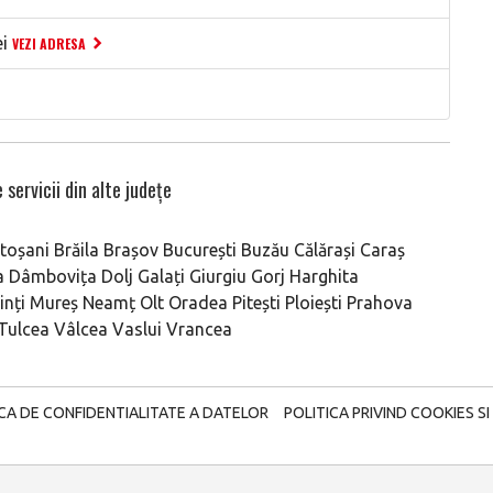
i
VEZI ADRESA
 servicii din alte județe
toșani
Brăila
Brașov
București
Buzău
Călărași
Caraș
a
Dâmbovița
Dolj
Galați
Giurgiu
Gorj
Harghita
nți
Mureș
Neamț
Olt
Oradea
Pitești
Ploiești
Prahova
Tulcea
Vâlcea
Vaslui
Vrancea
ICA DE CONFIDENTIALITATE A DATELOR
POLITICA PRIVIND COOKIES SI