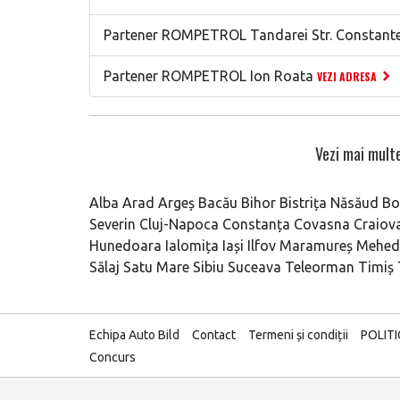
Partener ROMPETROL Tandarei Str. Constante
Partener ROMPETROL Ion Roata
VEZI ADRESA
Vezi mai multe
Alba
Arad
Argeș
Bacău
Bihor
Bistrița Năsăud
Bo
Severin
Cluj-Napoca
Constanța
Covasna
Craiov
Hunedoara
Ialomița
Iași
Ilfov
Maramureș
Mehedi
Sălaj
Satu Mare
Sibiu
Suceava
Teleorman
Timiș
Echipa Auto Bild
Contact
Termeni și condiții
POLIT
Concurs