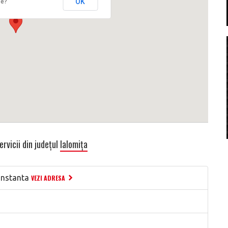
OK
te?
ervicii din județul
Ialomița
onstanta
VEZI ADRESA