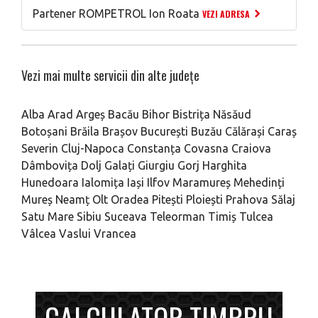
Partener ROMPETROL Ion Roata
VEZI ADRESA
Vezi mai multe servicii din alte județe
Alba
Arad
Argeș
Bacău
Bihor
Bistrița Năsăud
Botoșani
Brăila
Brașov
București
Buzău
Călărași
Caraș
Severin
Cluj-Napoca
Constanța
Covasna
Craiova
Dâmbovița
Dolj
Galați
Giurgiu
Gorj
Harghita
Hunedoara
Ialomița
Iași
Ilfov
Maramureș
Mehedinți
Mureș
Neamț
Olt
Oradea
Pitești
Ploiești
Prahova
Sălaj
Satu Mare
Sibiu
Suceava
Teleorman
Timiș
Tulcea
Vâlcea
Vaslui
Vrancea