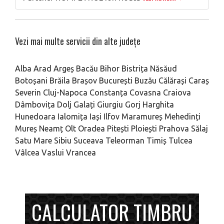
Vezi mai multe servicii din alte județe
Alba
Arad
Argeș
Bacău
Bihor
Bistrița Năsăud
Botoșani
Brăila
Brașov
București
Buzău
Călărași
Caraș
Severin
Cluj-Napoca
Constanța
Covasna
Craiova
Dâmbovița
Dolj
Galați
Giurgiu
Gorj
Harghita
Hunedoara
Ialomița
Iași
Ilfov
Maramureș
Mehedinți
Mureș
Neamț
Olt
Oradea
Pitești
Ploiești
Prahova
Sălaj
Satu Mare
Sibiu
Suceava
Teleorman
Timiș
Tulcea
Vâlcea
Vaslui
Vrancea
CALCULATOR TIMBRU