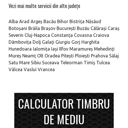
Vezi mai multe servicii din alte județe
Alba
Arad
Argeș
Bacău
Bihor
Bistrița Năsăud
Botoșani
Brăila
Brașov
București
Buzău
Călărași
Caraș
Severin
Cluj-Napoca
Constanța
Covasna
Craiova
Dâmbovița
Dolj
Galați
Giurgiu
Gorj
Harghita
Hunedoara
Ialomița
Iași
Ilfov
Maramureș
Mehedinți
Mureș
Neamț
Olt
Oradea
Pitești
Ploiești
Prahova
Sălaj
Satu Mare
Sibiu
Suceava
Teleorman
Timiș
Tulcea
Vâlcea
Vaslui
Vrancea
CALCULATOR TIMBRU
DE MEDIU