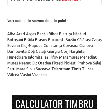
Vezi mai multe servicii din alte județe
Alba
Arad
Argeș
Bacău
Bihor
Bistrița Năsăud
Botoșani
Brăila
Brașov
București
Buzău
Călărași
Caraș
Severin
Cluj-Napoca
Constanța
Covasna
Craiova
Dâmbovița
Dolj
Galați
Giurgiu
Gorj
Harghita
Hunedoara
Ialomița
Iași
Ilfov
Maramureș
Mehedinți
Mureș
Neamț
Olt
Oradea
Pitești
Ploiești
Prahova
Sălaj
Satu Mare
Sibiu
Suceava
Teleorman
Timiș
Tulcea
Vâlcea
Vaslui
Vrancea
CALCULATOR TIMBRU