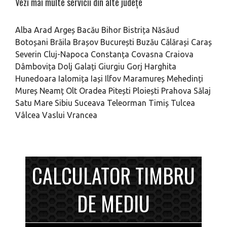
Vezi mai multe servicii din alte județe
Alba
Arad
Argeș
Bacău
Bihor
Bistrița Năsăud
Botoșani
Brăila
Brașov
București
Buzău
Călărași
Caraș
Severin
Cluj-Napoca
Constanța
Covasna
Craiova
Dâmbovița
Dolj
Galați
Giurgiu
Gorj
Harghita
Hunedoara
Ialomița
Iași
Ilfov
Maramureș
Mehedinți
Mureș
Neamț
Olt
Oradea
Pitești
Ploiești
Prahova
Sălaj
Satu Mare
Sibiu
Suceava
Teleorman
Timiș
Tulcea
Vâlcea
Vaslui
Vrancea
CALCULATOR TIMBRU
DE MEDIU