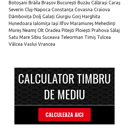
Botoșani
Brăila
Brașov
București
Buzău
Călărași
Caraș
Severin
Cluj-Napoca
Constanța
Covasna
Craiova
Dâmbovița
Dolj
Galați
Giurgiu
Gorj
Harghita
Hunedoara
Ialomița
Iași
Ilfov
Maramureș
Mehedinți
Mureș
Neamț
Olt
Oradea
Pitești
Ploiești
Prahova
Sălaj
Satu Mare
Sibiu
Suceava
Teleorman
Timiș
Tulcea
Vâlcea
Vaslui
Vrancea
CALCULATOR TIMBRU
DE MEDIU
CALCULEAZA AICI