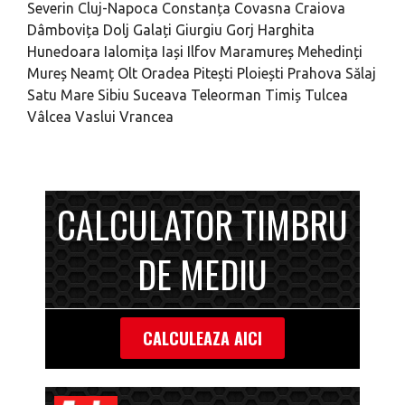
Severin
Cluj-Napoca
Constanța
Covasna
Craiova
Dâmbovița
Dolj
Galați
Giurgiu
Gorj
Harghita
Hunedoara
Ialomița
Iași
Ilfov
Maramureș
Mehedinți
Mureș
Neamț
Olt
Oradea
Pitești
Ploiești
Prahova
Sălaj
Satu Mare
Sibiu
Suceava
Teleorman
Timiș
Tulcea
Vâlcea
Vaslui
Vrancea
CALCULATOR TIMBRU
DE MEDIU
CALCULEAZA AICI