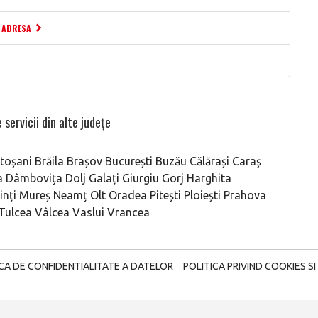
I ADRESA
 servicii din alte județe
toșani
Brăila
Brașov
București
Buzău
Călărași
Caraș
a
Dâmbovița
Dolj
Galați
Giurgiu
Gorj
Harghita
nți
Mureș
Neamț
Olt
Oradea
Pitești
Ploiești
Prahova
Tulcea
Vâlcea
Vaslui
Vrancea
ICA DE CONFIDENTIALITATE A DATELOR
POLITICA PRIVIND COOKIES SI