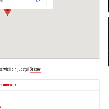
OK
te?
ervicii din județul
Brașov
ZI ADRESA