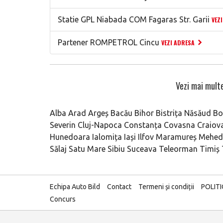
Statie GPL Niabada COM Fagaras Str. Garii
VEZ
Partener ROMPETROL Cincu
VEZI ADRESA
Vezi mai multe
Alba
Arad
Argeș
Bacău
Bihor
Bistrița Năsăud
Bo
Severin
Cluj-Napoca
Constanța
Covasna
Craiov
Hunedoara
Ialomița
Iași
Ilfov
Maramureș
Mehedi
Sălaj
Satu Mare
Sibiu
Suceava
Teleorman
Timiș
Echipa Auto Bild
Contact
Termeni și condiții
POLIT
Concurs