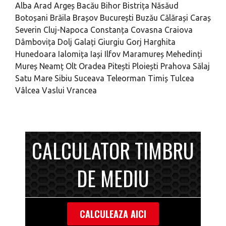
Alba
Arad
Argeș
Bacău
Bihor
Bistrița Năsăud
Botoșani
Brăila
Brașov
București
Buzău
Călărași
Caraș
Severin
Cluj-Napoca
Constanța
Covasna
Craiova
Dâmbovița
Dolj
Galați
Giurgiu
Gorj
Harghita
Hunedoara
Ialomița
Iași
Ilfov
Maramureș
Mehedinți
Mureș
Neamț
Olt
Oradea
Pitești
Ploiești
Prahova
Sălaj
Satu Mare
Sibiu
Suceava
Teleorman
Timiș
Tulcea
Vâlcea
Vaslui
Vrancea
CALCULATOR TIMBRU
DE MEDIU
CALCULEAZA AICI