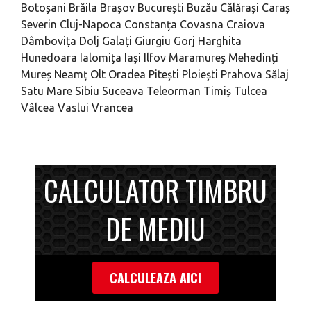
Botoșani
Brăila
Brașov
București
Buzău
Călărași
Caraș
Severin
Cluj-Napoca
Constanța
Covasna
Craiova
Dâmbovița
Dolj
Galați
Giurgiu
Gorj
Harghita
Hunedoara
Ialomița
Iași
Ilfov
Maramureș
Mehedinți
Mureș
Neamț
Olt
Oradea
Pitești
Ploiești
Prahova
Sălaj
Satu Mare
Sibiu
Suceava
Teleorman
Timiș
Tulcea
Vâlcea
Vaslui
Vrancea
CALCULATOR TIMBRU
DE MEDIU
CALCULEAZA AICI