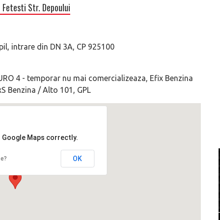
etesti Str. Depoului
mpil, intrare din DN 3A, CP 925100
EURO 4 - temporar nu mai comercializeaza, Efix Benzina
ixS Benzina / Alto 101, GPL
d Google Maps correctly.
OK
te?