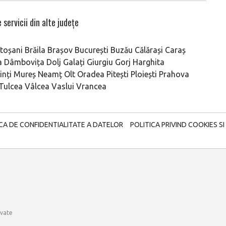
 servicii din alte județe
toșani
Brăila
Brașov
București
Buzău
Călărași
Caraș
a
Dâmbovița
Dolj
Galați
Giurgiu
Gorj
Harghita
nți
Mureș
Neamț
Olt
Oradea
Pitești
Ploiești
Prahova
Tulcea
Vâlcea
Vaslui
Vrancea
ICA DE CONFIDENTIALITATE A DATELOR
POLITICA PRIVIND COOKIES SI
rvate