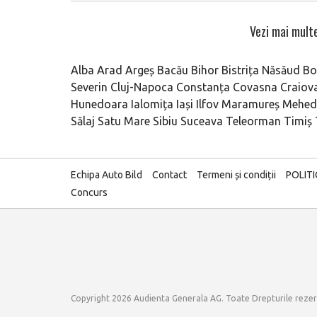
Vezi mai multe
Alba
Arad
Argeș
Bacău
Bihor
Bistrița Năsăud
Bo
Severin
Cluj-Napoca
Constanța
Covasna
Craiov
Hunedoara
Ialomița
Iași
Ilfov
Maramureș
Mehedi
Sălaj
Satu Mare
Sibiu
Suceava
Teleorman
Timiș
Echipa Auto Bild
Contact
Termeni și condiții
POLIT
Concurs
Copyright 2026 Audienta Generala AG. Toate Drepturile reze