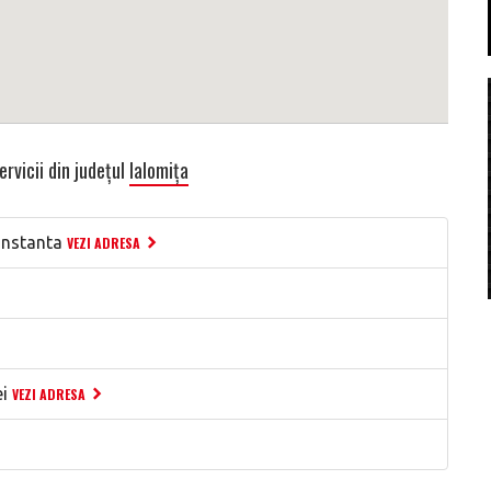
ervicii din județul
Ialomița
onstanta
VEZI ADRESA
i
VEZI ADRESA