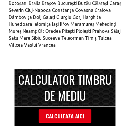
Botoșani
Brăila
Brașov
București
Buzău
Călărași
Caraș
Severin
Cluj-Napoca
Constanța
Covasna
Craiova
Dâmbovița
Dolj
Galați
Giurgiu
Gorj
Harghita
Hunedoara
Ialomița
Iași
Ilfov
Maramureș
Mehedinți
Mureș
Neamț
Olt
Oradea
Pitești
Ploiești
Prahova
Sălaj
Satu Mare
Sibiu
Suceava
Teleorman
Timiș
Tulcea
Vâlcea
Vaslui
Vrancea
CALCULATOR TIMBRU
DE MEDIU
CALCULEAZA AICI