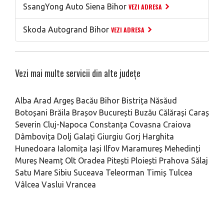
SsangYong Auto Siena Bihor
VEZI ADRESA
Skoda Autogrand Bihor
VEZI ADRESA
Vezi mai multe servicii din alte județe
Alba
Arad
Argeș
Bacău
Bihor
Bistrița Năsăud
Botoșani
Brăila
Brașov
București
Buzău
Călărași
Caraș
Severin
Cluj-Napoca
Constanța
Covasna
Craiova
Dâmbovița
Dolj
Galați
Giurgiu
Gorj
Harghita
Hunedoara
Ialomița
Iași
Ilfov
Maramureș
Mehedinți
Mureș
Neamț
Olt
Oradea
Pitești
Ploiești
Prahova
Sălaj
Satu Mare
Sibiu
Suceava
Teleorman
Timiș
Tulcea
Vâlcea
Vaslui
Vrancea