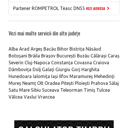
Partener ROMPETROL Teasc DN55
VEZI ADRESA
Vezi mai multe servicii din alte județe
Alba
Arad
Argeș
Bacău
Bihor
Bistrița Năsăud
Botoșani
Brăila
Brașov
București
Buzău
Călărași
Caraș
Severin
Cluj-Napoca
Constanța
Covasna
Craiova
Dâmbovița
Dolj
Galați
Giurgiu
Gorj
Harghita
Hunedoara
Ialomița
Iași
Ilfov
Maramureș
Mehedinți
Mureș
Neamț
Olt
Oradea
Pitești
Ploiești
Prahova
Sălaj
Satu Mare
Sibiu
Suceava
Teleorman
Timiș
Tulcea
Vâlcea
Vaslui
Vrancea