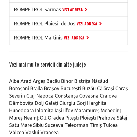
ROMPETROL Sarmas
VEZI ADRESA
ROMPETROL Plaiesii de Jos
VEZI ADRESA
ROMPETROL Martinis
VEZI ADRESA
Vezi mai multe servicii din alte județe
Alba
Arad
Argeș
Bacău
Bihor
Bistrița Năsăud
Botoșani
Brăila
Brașov
București
Buzău
Călărași
Caraș
Severin
Cluj-Napoca
Constanța
Covasna
Craiova
Dâmbovița
Dolj
Galați
Giurgiu
Gorj
Harghita
Hunedoara
Ialomița
Iași
Ilfov
Maramureș
Mehedinți
Mureș
Neamț
Olt
Oradea
Pitești
Ploiești
Prahova
Sălaj
Satu Mare
Sibiu
Suceava
Teleorman
Timiș
Tulcea
Vâlcea
Vaslui
Vrancea