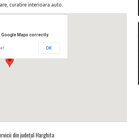
are, curatire interioara auto.
d Google Maps correctly.
OK
te?
rvicii din județul
Harghita