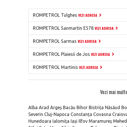
ROMPETROL Tulghes
VEZI ADRESA
ROMPETROL Sanmartin E578
VEZI ADRESA
ROMPETROL Sarmas
VEZI ADRESA
ROMPETROL Plaiesii de Jos
VEZI ADRESA
ROMPETROL Martinis
VEZI ADRESA
Vezi mai multe
Alba
Arad
Argeș
Bacău
Bihor
Bistrița Năsăud
Bo
Severin
Cluj-Napoca
Constanța
Covasna
Craiov
Hunedoara
Ialomița
Iași
Ilfov
Maramureș
Mehedi