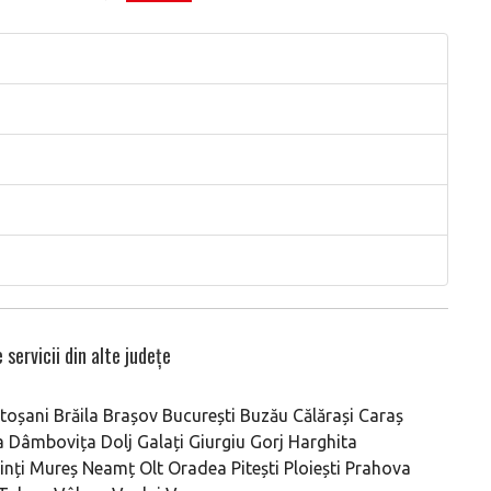
 servicii din alte județe
toșani
Brăila
Brașov
București
Buzău
Călărași
Caraș
a
Dâmbovița
Dolj
Galați
Giurgiu
Gorj
Harghita
nți
Mureș
Neamț
Olt
Oradea
Pitești
Ploiești
Prahova