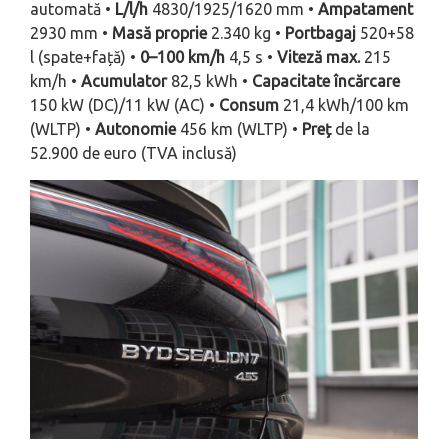
automată •
L/l/h
4830/1925/1620 mm •
Ampatament
2930 mm •
Masă proprie
2.340 kg •
Portbagaj
520+58
l (spate+față) •
0–100 km/h
4,5 s •
Viteză max.
215
km/h •
Acumulator
82,5 kWh •
Capacitate încărcare
150 kW (DC)/11 kW (AC) •
Consum
21,4 kWh/100 km
(WLTP) •
Autonomie
456 km (WLTP) •
Preț
de la
52.900 de euro (TVA inclusă)