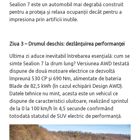
Sealion 7 este un automobil mai degrabă construit
pentru a proteja și relaxa ocupanții decât pentru a
impresiona prin artificii inutile.
Ziua 3 – Drumul deschis: dezlânțuirea performanței
Ultima zi aduce inevitabil întrebarea esențială: cum se
simte Sealion 7 la drum lung? Versiunea AWD testată
dispune de două motoare electrice ce dezvoltă
împreună 530 CP și 690 Nm, alimentate de bateria
Blade de 82,5 kWh (în cazul echipării Design AWD).
Datele tehnice nu mint, acesta este un vehicul ce
dispune de caracteristici uluitoare, realizând sprintul
de la 0 la 100 km/h în 4,5 secunde confirmând
totodată statutul de SUV electric de performanță.