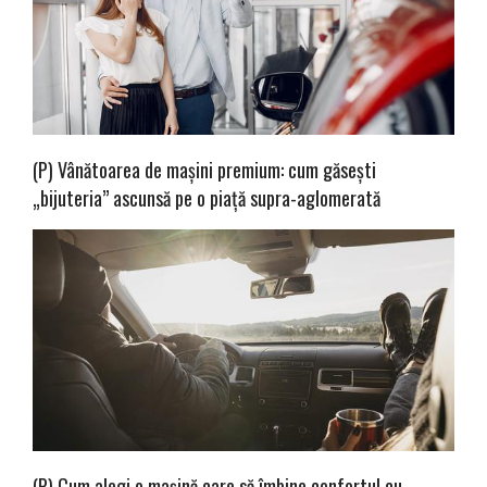
(P) Vânătoarea de mașini premium: cum găsești
„bijuteria” ascunsă pe o piață supra-aglomerată
(P) Cum alegi o mașină care să îmbine confortul cu