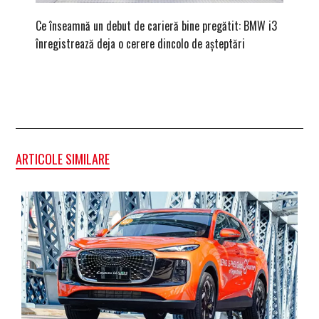
Ce înseamnă un debut de carieră bine pregătit: BMW i3
Versiune
înregistrează deja o cerere dincolo de așteptări
mâna fe
ARTICOLE SIMILARE