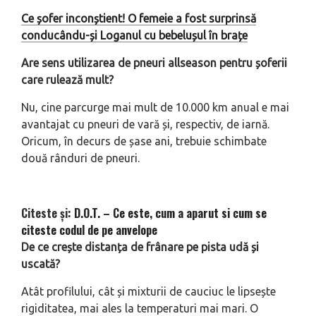
Ce șofer inconștient! O femeie a fost surprinsă
conducându-și Loganul cu bebelușul în brațe
Are sens utilizarea de pneuri allseason pentru șoferii
care rulează mult?
Nu, cine parcurge mai mult de 10.000 km anual e mai
avantajat cu pneuri de vară și, respectiv, de iarnă.
Oricum, în decurs de șase ani, trebuie schimbate
două rânduri de pneuri.
Citeste și:
D.O.T. – Ce este, cum a aparut si cum se
citeste codul de pe anvelope
De ce crește distanța de frânare pe pista udă și
uscată?
Atât profilului, cât și mixturii de cauciuc le lipsește
rigiditatea, mai ales la temperaturi mai mari. O