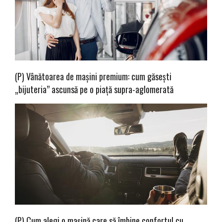
(P) Vânătoarea de mașini premium: cum găsești
„bijuteria” ascunsă pe o piață supra-aglomerată
(P) Cum alegi o mașină care să îmbine confortul cu