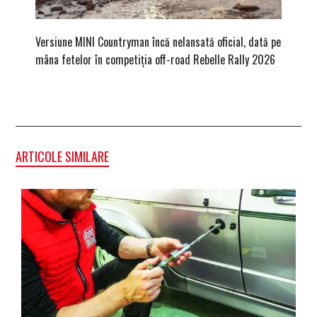
Versiune MINI Countryman încă nelansată oficial, dată pe
Dacă via
mâna fetelor în competiția off-road Rebelle Rally 2026
mai buni
ARTICOLE SIMILARE