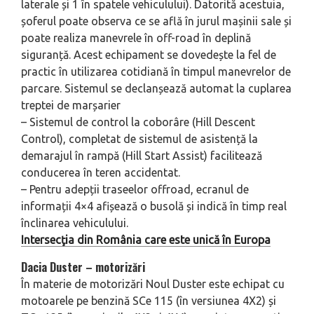
laterale și 1 în spatele vehiculului). Datorită acestuia,
șoferul poate observa ce se află în jurul mașinii sale și
poate realiza manevrele în off-road în deplină
siguranță. Acest echipament se dovedește la fel de
practic în utilizarea cotidiană în timpul manevrelor de
parcare. Sistemul se declanșează automat la cuplarea
treptei de marșarier
– Sistemul de control la coborâre (Hill Descent
Control), completat de sistemul de asistență la
demarajul în rampă (Hill Start Assist) facilitează
conducerea în teren accidentat.
– Pentru adepții traseelor offroad, ecranul de
informații 4×4 afișează o busolă și indică în timp real
înclinarea vehiculului.
Intersecţia din România care este unică în Europa
Dacia Duster – motorizări
În materie de motorizări Noul Duster este echipat cu
motoarele pe benzină SCe 115 (în versiunea 4X2) și