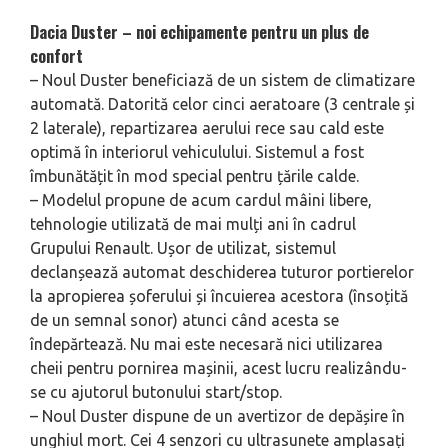
Dacia Duster – noi echipamente pentru un plus de
confort
– Noul Duster beneficiază de un sistem de climatizare
automată. Datorită celor cinci aeratoare (3 centrale și
2 laterale), repartizarea aerului rece sau cald este
optimă în interiorul vehiculului. Sistemul a fost
îmbunătățit în mod special pentru țările calde.
– Modelul propune de acum cardul mâini libere,
tehnologie utilizată de mai mulți ani în cadrul
Grupului Renault. Ușor de utilizat, sistemul
declanșează automat deschiderea tuturor portierelor
la apropierea șoferului și încuierea acestora (însoțită
de un semnal sonor) atunci când acesta se
îndepărtează. Nu mai este necesară nici utilizarea
cheii pentru pornirea mașinii, acest lucru realizându-
se cu ajutorul butonului start/stop.
– Noul Duster dispune de un avertizor de depășire în
unghiul mort. Cei 4 senzori cu ultrasunete amplasați