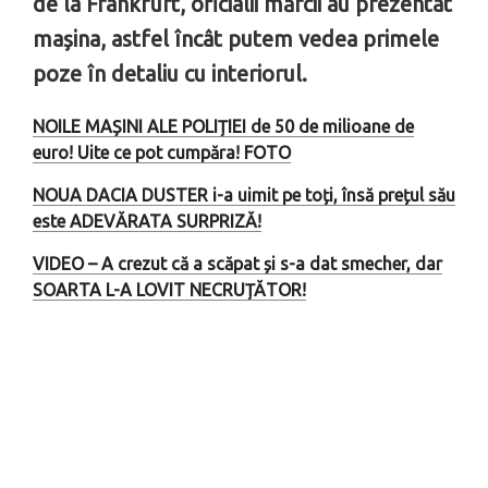
de la Frankfurt, oficialii mărcii au prezentat
mașina, astfel încât putem vedea primele
poze în detaliu cu interiorul.
NOILE MAȘINI ALE POLIȚIEI de 50 de milioane de
euro! Uite ce pot cumpăra! FOTO
NOUA DACIA DUSTER i-a uimit pe toți, însă prețul său
este ADEVĂRATA SURPRIZĂ!
VIDEO – A crezut că a scăpat și s-a dat smecher, dar
SOARTA L-A LOVIT NECRUȚĂTOR!