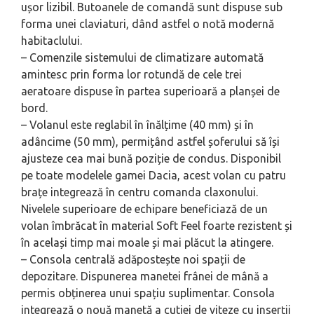
ușor lizibil. Butoanele de comandă sunt dispuse sub
forma unei claviaturi, dând astfel o notă modernă
habitaclului.
– Comenzile sistemului de climatizare automată
amintesc prin forma lor rotundă de cele trei
aeratoare dispuse în partea superioară a planșei de
bord.
– Volanul este reglabil în înălțime (40 mm) și în
adâncime (50 mm), permițând astfel șoferului să își
ajusteze cea mai bună poziție de condus. Disponibil
pe toate modelele gamei Dacia, acest volan cu patru
brațe integrează în centru comanda claxonului.
Nivelele superioare de echipare beneficiază de un
volan îmbrăcat în material Soft Feel foarte rezistent și
în același timp mai moale și mai plăcut la atingere.
– Consola centrală adăpostește noi spații de
depozitare. Dispunerea manetei frânei de mână a
permis obținerea unui spațiu suplimentar. Consola
integrează o nouă manetă a cutiei de viteze cu inserții