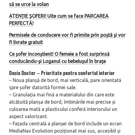
să se urce la volan
ATENȚIE ȘOFERI! Uite cum se face PARCAREA
PERFECTĂ!
Permisele de conducere vor fi primite prin poștă și vor
fi livrate gratuit
Ce șofer inconștient! O femeie a fost surprinsă
conducându-și Loganul cu bebelușul în brațe
Dacia Duster –
Priorit
ate pentru confortul interior
– Noua planșă de bord, mai verticală, pare orientată
spre șofer datorită formei sale.
– Granulația mai fină a materialului din care este
alcătuită planșa de bord, îmbinările mai precise și
culoarea mată a plasticului conferă interiorului un
aspect valorizant.
– Fațada centrală a planșei de bord include un ecran
MediaNav Evolution poziționat mai sus, accesibil și