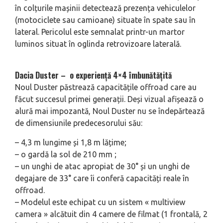
în colțurile mașinii detectează prezența vehiculelor
(motociclete sau camioane) situate în spate sau în
lateral. Pericolul este semnalat printr-un martor
luminos situat în oglinda retrovizoare laterală.
Dacia Duster – o experiență 4×4 îmbunătățită
Noul Duster păstrează capacitățile offroad care au
făcut succesul primei generații. Deși vizual afișează o
alură mai impozantă, Noul Duster nu se îndepărtează
de dimensiunile predecesorului său:
– 4,3 m lungime și 1,8 m lățime;
– o gardă la sol de 210 mm ;
– un unghi de atac apropiat de 30° și un unghi de
degajare de 33° care îi conferă capacități reale în
offroad.
– Modelul este echipat cu un sistem « multiview
camera » alcătuit din 4 camere de filmat (1 frontală, 2