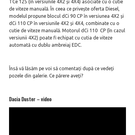
TCe 125 (în versiunile 4X2 și 4X4) asociate cu o cutie
de viteze manuală. În ceea ce privește oferta Diesel,
modelul propune blocul dCi 90 CP în versiunea 4X2 și
dCi 110 CP în versiunile 4X2 și 4X4, combinate cu o
cutie de viteze manuală. Motorul dCi 110 CP (în cazul
versiunii 4X2) poate fi echipat cu cutia de viteze
automată cu dublu ambreiaj EDC.
Însă vă lăsăm pe voi să comentați după ce vedeți
pozele din galerie. Ce părere aveți?
Dacia Duster – video