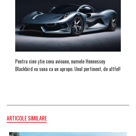
Pentru cine știe ceva avioane, numele Hennessey
Prima s
Blackbird va suna ca un apropo. Unul pertinent, de altfel!
noua ed
Homma
ARTICOLE SIMILARE