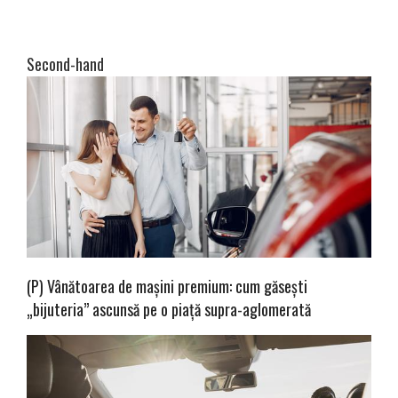
Second-hand
(P) Vânătoarea de mașini premium: cum găsești
„bijuteria” ascunsă pe o piață supra-aglomerată