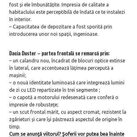
fost și ele îmbunătățite. Impresia de calitate a
habitaclului este perceptibilă de îndată ce te instalezi
în interior.
– Capacitatea de depozitare a fost sporită prin
introducerea unor noi spații, ingenioase.
Dacia Duster – p
artea frontală se remarcă prin:
– un calandru nou, încadrat de blocuri optice extinse
în lateral, care accentuează lățimea percepută a
mașinii;
– o nouă identitate luminoasă care integrează lumini
de zi cu LED repartizate în trei segmente ;
– o capotă a motorului redesenată care conferă o
impresie de robustețe;
– un scut frontal mărit, cu aspect cromat, rezistent la
zgârieturi și care îşi păstrează aspectul de origine în
timp.
Cum se anunță viitorul? Șoferii vor putea bea înainte