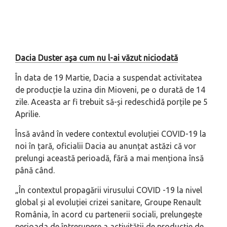
Dacia Duster așa cum nu l-ai văzut niciodată
În data de 19 Martie, Dacia a suspendat activitatea
de producție la uzina din Mioveni, pe o durată de 14
zile. Aceasta ar fi trebuit să-și redeschidă porțile pe 5
Aprilie.
Însă având în vedere contextul evoluției COVID-19 la
noi în țară, oficialii Dacia au anunțat astăzi că vor
prelungi această perioadă, fără a mai menționa însă
până când.
„În contextul propagării virusului COVID -19 la nivel
global și al evoluției crizei sanitare, Groupe Renault
România, în acord cu partenerii sociali, prelungește
perioada de întrerupere a activității de producție de