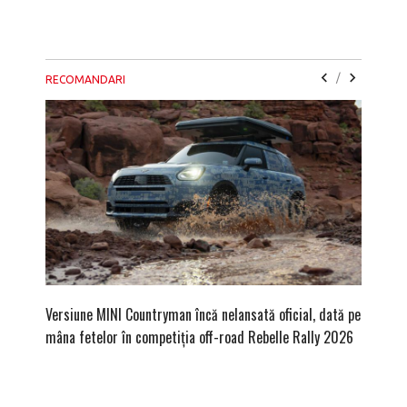
/
RECOMANDARI
Versiune MINI Countryman încă nelansată oficial, dată pe
Pentru 
mâna fetelor în competiția off-road Rebelle Rally 2026
Blackbir