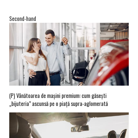
Second-hand
(P) Vânătoarea de mașini premium: cum găsești
„bijuteria” ascunsă pe o piață supra-aglomerată