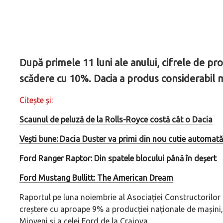
După primele 11 luni ale anului, cifrele de pr
scădere cu 10%. Dacia a produs considerabil m
Citește și:
Scaunul de peluză de la Rolls-Royce costă cât o Dacia
Vești bune: Dacia Duster va primi din nou cutie automată
Ford Ranger Raptor: Din spatele blocului până în deșert
Ford Mustang Bullitt: The American Dream
Raportul pe luna noiembrie al Asociației Constructoril
creștere cu aproape 9% a producției naționale de mașini, co
Mioveni și a celei Ford de la Craiova.