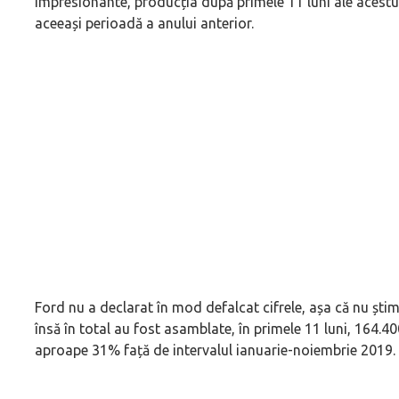
impresionante, producția după primele 11 luni ale acestu
aceeași perioadă a anului anterior.
Ford nu a declarat în mod defalcat cifrele, așa că nu șt
însă în total au fost asamblate, în primele 11 luni, 164.40
aproape 31% față de intervalul ianuarie-noiembrie 2019.