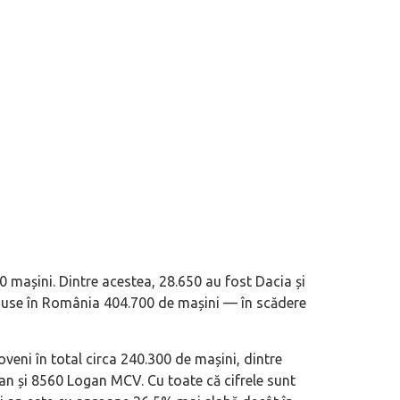
0 mașini. Dintre acestea, 28.650 au fost Dacia și
 motor central a mărcii, omagiată
Dacă viața e „heavy duty”, măcar să-i 
oduse în România 404.700 de mașini — în scădere
itată Lamborghini Revuelto Miura
mai buni!
oveni în total circa 240.300 de mașini, dintre
an și 8560 Logan MCV. Cu toate că cifrele sunt