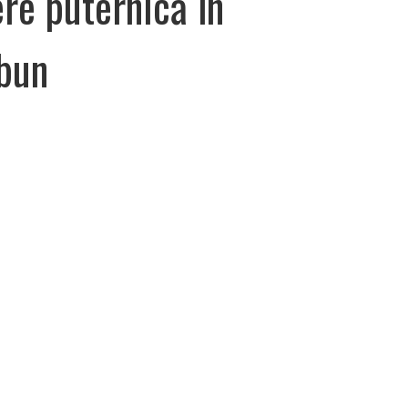
ere puternică în
 bun