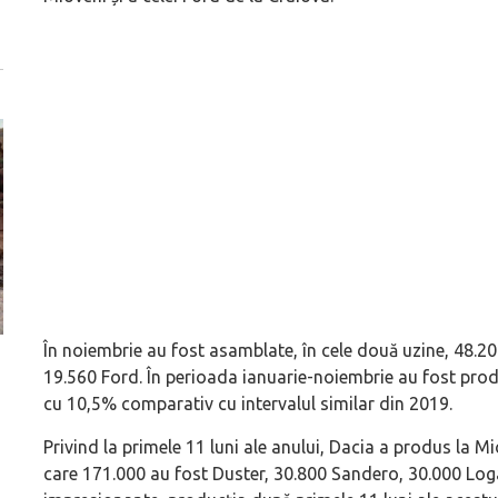
În noiembrie au fost asamblate, în cele două uzine, 48.20
ă
Pentru cine știe ceva avioane, numele Hennessey
Prima sportivă cu
19.560 Ford. În perioada ianuarie-noiembrie au fost pr
Blackbird va suna ca un apropo. Unul pertinent, de
de noua ediție lim
cu 10,5% comparativ cu intervalul similar din 2019.
altfel!
60° Hommage
Privind la primele 11 luni ale anului, Dacia a produs la Mi
care 171.000 au fost Duster, 30.800 Sandero, 30.000 Log