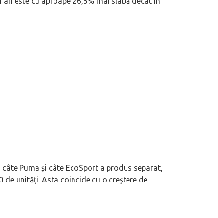
i an este cu aproape 26,5% mai slabă decât în
im câte Puma și câte EcoSport a produs separat,
0 de unități. Asta coincide cu o creștere de