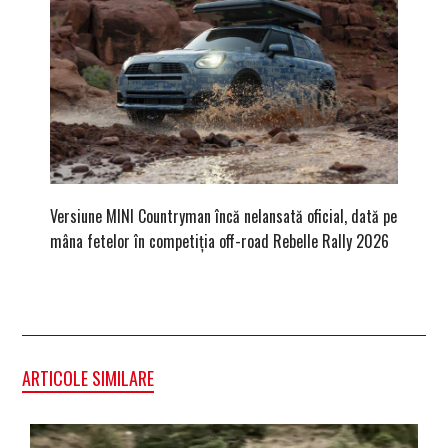
Versiune MINI Countryman încă nelansată oficial, dată pe
Dacă via
mâna fetelor în competiția off-road Rebelle Rally 2026
mai buni
ARTICOLE SIMILARE