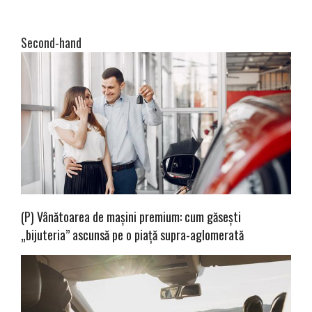
Second-hand
(P) Vânătoarea de mașini premium: cum găsești
„bijuteria” ascunsă pe o piață supra-aglomerată