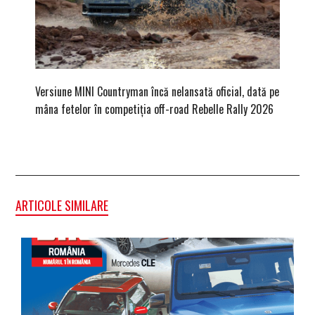
Versiune MINI Countryman încă nelansată oficial, dată pe
Dacă via
mâna fetelor în competiția off-road Rebelle Rally 2026
mai buni
ARTICOLE SIMILARE