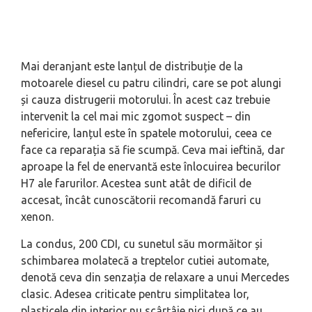
Mai deranjant este lanțul de distribuție de la
motoarele diesel cu patru cilindri, care se pot alungi
și cauza distrugerii motorului. În acest caz trebuie
intervenit la cel mai mic zgomot suspect – din
nefericire, lanțul este în spatele motorului, ceea ce
face ca reparația să fie scumpă. Ceva mai ieftină, dar
aproape la fel de enervantă este înlocuirea becurilor
H7 ale farurilor. Acestea sunt atât de dificil de
accesat, încât cunoscătorii recomandă faruri cu
xenon.
La condus, 200 CDI, cu sunetul său mormăitor și
schimbarea molatecă a treptelor cutiei automate,
denotă ceva din senzația de relaxare a unui Mercedes
clasic. Adesea criticate pentru simplitatea lor,
plasticele din interior nu scârțâie nici după ce au