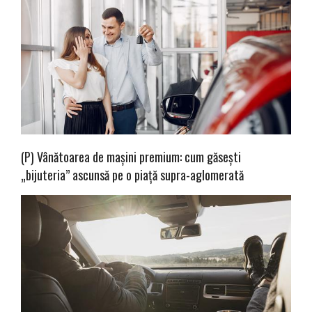
(P) Vânătoarea de mașini premium: cum găsești
„bijuteria” ascunsă pe o piață supra-aglomerată