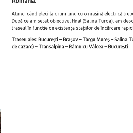
România.
Atunci când pleci la drum lung cu o mașină electrică trebuie
După ce am setat obiectivul final (Salina Turda), am desc
traseul în funcție de existența stațiilor de încărcare rapid
Traseu ales: București – Brașov – Târgu Mureș – Salina Tu
de cazare) – Transalpina – Râmnicu Vâlcea – București