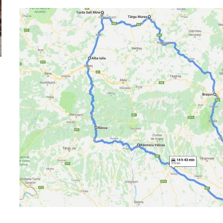
ă
Dacă viața e „heavy duty”, măcar să-i ai alături pe cei
GAC AION vine ofic
mai buni!
electrice vor fi A