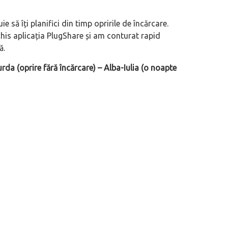
 să îți planifici din timp opririle de încărcare.
his aplicația PlugShare și am conturat rapid
ă.
rda (oprire fără încărcare) – Alba-Iulia (o noapte