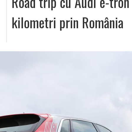
Road trip cu Audi e-tron
kilometri prin România