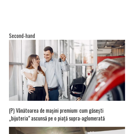
Second-hand
(P) Vânătoarea de mașini premium: cum găsești
„bijuteria” ascunsă pe o piață supra-aglomerată