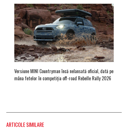
Versiune MINI Countryman încă nelansată oficial, dată pe
Pentru 
mâna fetelor în competiția off-road Rebelle Rally 2026
Blackbir
ARTICOLE SIMILARE