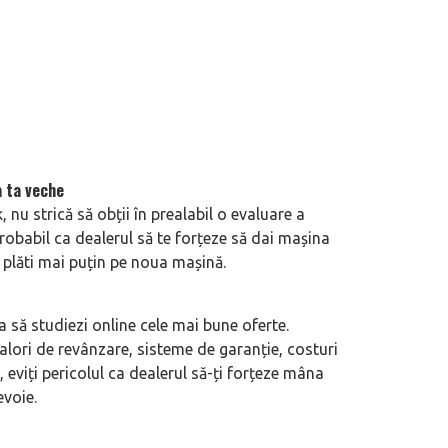
a ta veche
nu strică să obții în prealabil o evaluare a
probabil ca dealerul să te forțeze să dai mașina
i plăti mai puțin pe noua mașină.
ial în România. Primele modele
Acord de maximă importanță semnat î
ION V și AION UT
Ford vizând uzina din Valencia, aparți
a să studiezi online cele mai bune oferte.
alori de revânzare, sisteme de garanție, costuri
s, eviți pericolul ca dealerul să-ți forțeze mâna
voie.