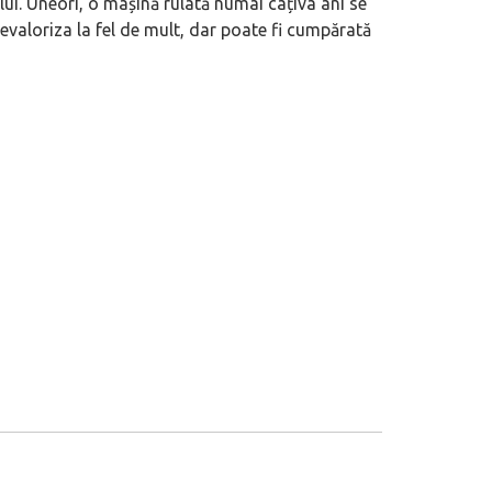
lui. Uneori, o mașină rulată numai câțiva ani se
valoriza la fel de mult, dar poate fi cumpărată