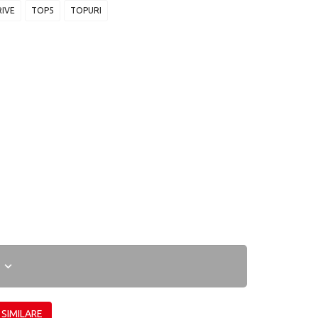
RIVE
TOP5
TOPURI
I
 SIMILARE