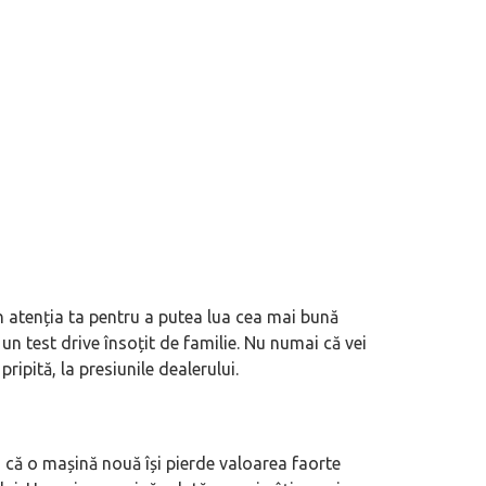
 atenția ta pentru a putea lua cea mai bună
 un test drive însoțit de familie. Nu numai că vei
pripită, la presiunile dealerului.
i că o mașină nouă își pierde valoarea faorte