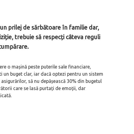
n prilej de sărbătoare în familie dar,
iție, trebuie să respecți câteva reguli
 cumpărare.
e o mașină peste puterile sale financiare,
ti un buget clar, iar dacă optezi pentru un sistem
a asigurărilor, să nu depășească 30% din bugetul
ătorii care se lasă purtați de emoții, dar
icată.