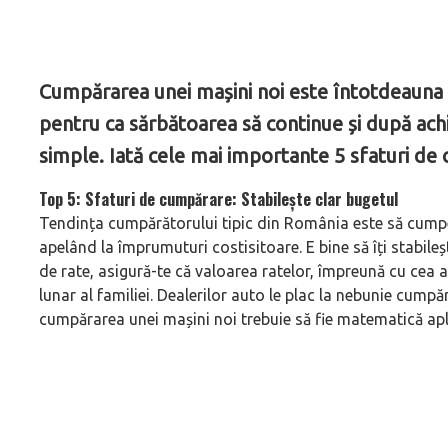
Cumpărarea unei mașini noi este întotdeauna u
pentru ca sărbătoarea să continue și după achiz
simple. Iată cele mai importante 5 sfaturi de
Top 5: Sfaturi de cumpărare: Stabilește clar bugetul
Tendința cumpărătorului tipic din România este să cumper
apelând la împrumuturi costisitoare. E bine să îți stabileș
de rate, asigură-te că valoarea ratelor, împreună cu cea 
lunar al familiei. Dealerilor auto le plac la nebunie cumpăr
cumpărarea unei mașini noi trebuie să fie matematică apl