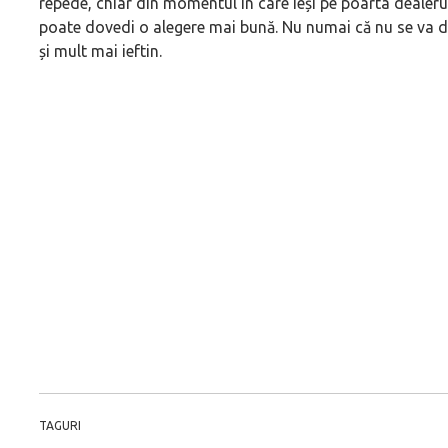
repede, chiar din momentul în care ieși pe poarta dealeru
poate dovedi o alegere mai bună. Nu numai că nu se va de
și mult mai ieftin.
TAGURI