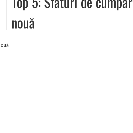
Top 5: Sfaturi de cumpă
nouă