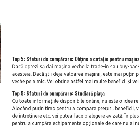
Top 5: Sfaturi de cumpărare: Obține o cotație pentru mașin
Dacă optezi să dai mașina veche la trade-in sau buy-back, 
acesteia. Dacă știi deja valoarea mașinii, este mai puțin 
veche pe nimic. Vei obține astfel mai multe beneficii și ve
ă
Dacă viața e „heavy duty”, măcar să-i ai alături pe cei
GAC AION vine ofic
Top 5: Sfaturi de cumpărare: Studiază piața
mai buni!
electrice vor fi A
Cu toate informațiile disponibile online, nu este o idee re
Alocând puțin timp pentru a compara prețuri, beneficii, v
de întreținere etc. vei putea face o alegere avizată. În plu
pentru a cumpăra echipamente opționale de care nu ai ne