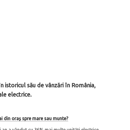
 istoricul său de vânzări în România,
le electrice.
i din oraș spre mare sau munte?
 an a vândut cu 36% mai multe unități electrice