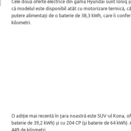
Cele două oferte electrice din gama Hyundai sunt Ioniq și
că modelul este disponibil atât cu motorizare termică, cât
Versiune MINI Countryman încă nelansată oficial, dată
Pentru cine știe c
putere alimentați de o baterie de 38,3 kWh, care îi confe
pe mâna fetelor în competiția off-road Rebelle Rally
Blackbird va suna 
kilometri.
2026
altfel!
O adiție mai recentă în țara noastră este SUV-ul Kona, ofe
baterie de 39,2 kWh) și cu 204 CP (și baterie de 64 kW
449 de kilometri.