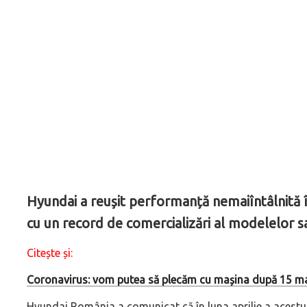
Hyundai a reușit performanță nemaiîntâlnită în
cu un record de comercializări al modelelor sa
Citește și:
Coronavirus: vom putea să plecăm cu mașina după 15 ma
Hyundai România a comunicat că în luna aprilie a acestui