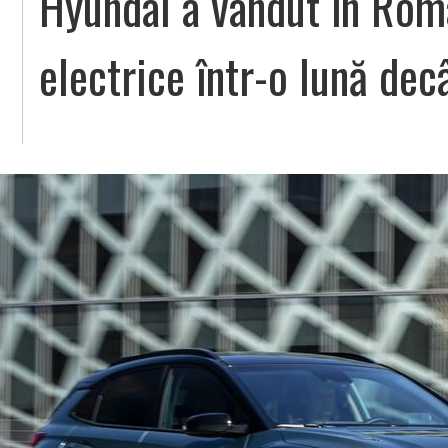
Hyundai a vândut în Rom
electrice într-o lună decâ