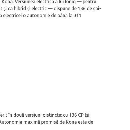
 Kona. Versiunea electrică a lui Ioniq — pentru
 și ca hibrid și electric — dispune de 136 de cai-
eva avioane, numele Hennessey
Prima sportivă cu motor central a mă
ră electricei o autonomie de până la 311
ca un apropo. Unul pertinent, de
de noua ediție limitată Lamborghini 
60° Hommage
rit în două versiuni distincte: cu 136 CP (și
h). Autonomia maximă promisă de Kona este de