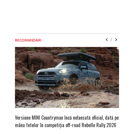
/
RECOMANDARI
Versiune MINI Countryman încă nelansată oficial, dată pe
Dacă via
mâna fetelor în competiția off-road Rebelle Rally 2026
mai buni