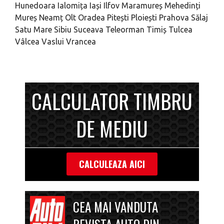
Hunedoara
Ialomița
Iași
Ilfov
Maramureș
Mehedinți
Mureș
Neamț
Olt
Oradea
Pitești
Ploiești
Prahova
Sălaj
Satu Mare
Sibiu
Suceava
Teleorman
Timiș
Tulcea
Vâlcea
Vaslui
Vrancea
CALCULATOR TIMBRU
DE MEDIU
CALCULEAZA AICI
CEA MAI VANDUTA