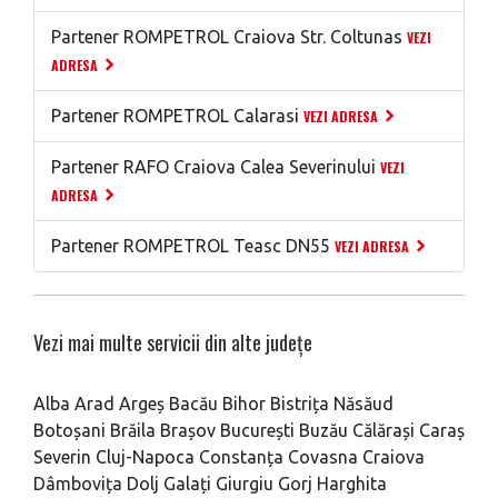
Partener ROMPETROL Craiova Str. Coltunas
VEZI
ADRESA
Partener ROMPETROL Calarasi
VEZI ADRESA
Partener RAFO Craiova Calea Severinului
VEZI
ADRESA
Partener ROMPETROL Teasc DN55
VEZI ADRESA
Vezi mai multe servicii din alte județe
Alba
Arad
Argeș
Bacău
Bihor
Bistrița Năsăud
Botoșani
Brăila
Brașov
București
Buzău
Călărași
Caraș
Severin
Cluj-Napoca
Constanța
Covasna
Craiova
Dâmbovița
Dolj
Galați
Giurgiu
Gorj
Harghita