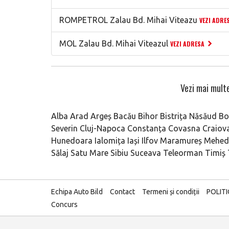
ROMPETROL Zalau Bd. Mihai Viteazu
VEZI ADRE
MOL Zalau Bd. Mihai Viteazul
VEZI ADRESA
Vezi mai multe
Alba
Arad
Argeș
Bacău
Bihor
Bistrița Năsăud
Bo
Severin
Cluj-Napoca
Constanța
Covasna
Craiov
Hunedoara
Ialomița
Iași
Ilfov
Maramureș
Mehedi
Sălaj
Satu Mare
Sibiu
Suceava
Teleorman
Timiș
Echipa Auto Bild
Contact
Termeni și condiții
POLIT
Concurs