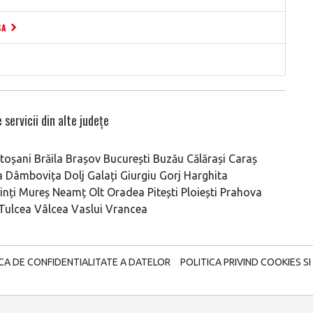
SA
 servicii din alte județe
toșani
Brăila
Brașov
București
Buzău
Călărași
Caraș
a
Dâmbovița
Dolj
Galați
Giurgiu
Gorj
Harghita
nți
Mureș
Neamț
Olt
Oradea
Pitești
Ploiești
Prahova
Tulcea
Vâlcea
Vaslui
Vrancea
ICA DE CONFIDENTIALITATE A DATELOR
POLITICA PRIVIND COOKIES SI