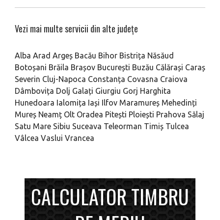
Vezi mai multe servicii din alte județe
Alba
Arad
Argeș
Bacău
Bihor
Bistrița Năsăud
Botoșani
Brăila
Brașov
București
Buzău
Călărași
Caraș
Severin
Cluj-Napoca
Constanța
Covasna
Craiova
Dâmbovița
Dolj
Galați
Giurgiu
Gorj
Harghita
Hunedoara
Ialomița
Iași
Ilfov
Maramureș
Mehedinți
Mureș
Neamț
Olt
Oradea
Pitești
Ploiești
Prahova
Sălaj
Satu Mare
Sibiu
Suceava
Teleorman
Timiș
Tulcea
Vâlcea
Vaslui
Vrancea
CALCULATOR TIMBRU