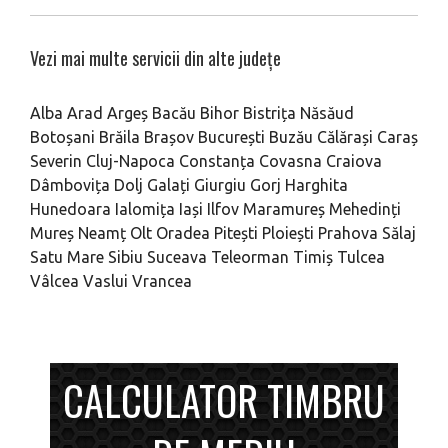
Vezi mai multe servicii din alte județe
Alba
Arad
Argeș
Bacău
Bihor
Bistrița Năsăud
Botoșani
Brăila
Brașov
București
Buzău
Călărași
Caraș
Severin
Cluj-Napoca
Constanța
Covasna
Craiova
Dâmbovița
Dolj
Galați
Giurgiu
Gorj
Harghita
Hunedoara
Ialomița
Iași
Ilfov
Maramureș
Mehedinți
Mureș
Neamț
Olt
Oradea
Pitești
Ploiești
Prahova
Sălaj
Satu Mare
Sibiu
Suceava
Teleorman
Timiș
Tulcea
Vâlcea
Vaslui
Vrancea
CALCULATOR TIMBRU