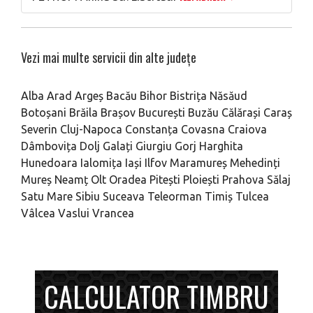
Vezi mai multe servicii din alte județe
Alba
Arad
Argeș
Bacău
Bihor
Bistrița Năsăud
Botoșani
Brăila
Brașov
București
Buzău
Călărași
Caraș
Severin
Cluj-Napoca
Constanța
Covasna
Craiova
Dâmbovița
Dolj
Galați
Giurgiu
Gorj
Harghita
Hunedoara
Ialomița
Iași
Ilfov
Maramureș
Mehedinți
Mureș
Neamț
Olt
Oradea
Pitești
Ploiești
Prahova
Sălaj
Satu Mare
Sibiu
Suceava
Teleorman
Timiș
Tulcea
Vâlcea
Vaslui
Vrancea
CALCULATOR TIMBRU