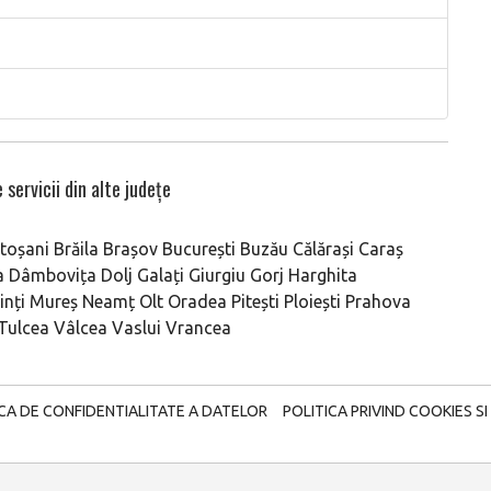
 servicii din alte județe
toșani
Brăila
Brașov
București
Buzău
Călărași
Caraș
a
Dâmbovița
Dolj
Galați
Giurgiu
Gorj
Harghita
nți
Mureș
Neamț
Olt
Oradea
Pitești
Ploiești
Prahova
Tulcea
Vâlcea
Vaslui
Vrancea
ICA DE CONFIDENTIALITATE A DATELOR
POLITICA PRIVIND COOKIES SI