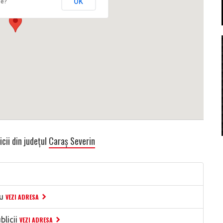
OK
te?
icii din județul
Caraș Severin
u
VEZI ADRESA
licii
VEZI ADRESA