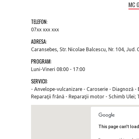
MC G
TELEFON:
07xx xxx xxx
ADRESA:
Caransebes, Str. Nicolae Balcescu, Nr. 104, Jud.
PROGRAM:
Luni-Vineri 08:00 - 17:00
SERVICII:
- Anvelope-vulcanizare - Caroserie - Diagnoză - E
Reparaţii frână - Reparaţii motor - Schimb Ulei; 
This page can't loa