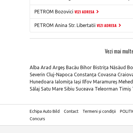
PETROM Bozovici
VEZI ADRESA
PETROM Anina Str. Libertatii
VEZI ADRESA
Vezi mai multe
Alba
Arad
Argeș
Bacău
Bihor
Bistrița Năsăud
Bo
Severin
Cluj-Napoca
Constanța
Covasna
Craiov
Hunedoara
Ialomița
Iași
Ilfov
Maramureș
Mehedi
Sălaj
Satu Mare
Sibiu
Suceava
Teleorman
Timiș
Echipa Auto Bild
Contact
Termeni și condiții
POLIT
Concurs