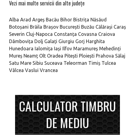
Vezi mai multe servicii din alte județe
Alba
Arad
Argeș
Bacău
Bihor
Bistrița Năsăud
Botoșani
Brăila
Brașov
București
Buzău
Călărași
Caraș
Severin
Cluj-Napoca
Constanța
Covasna
Craiova
Dâmbovița
Dolj
Galați
Giurgiu
Gorj
Harghita
Hunedoara
Ialomița
Iași
Ilfov
Maramureș
Mehedinți
Mureș
Neamț
Olt
Oradea
Pitești
Ploiești
Prahova
Sălaj
Satu Mare
Sibiu
Suceava
Teleorman
Timiș
Tulcea
Vâlcea
Vaslui
Vrancea
CALCULATOR TIMBRU
DE MEDIU