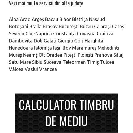
Vezi mai multe servicii din alte județe
Alba
Arad
Argeș
Bacău
Bihor
Bistrița Năsăud
Botoșani
Brăila
Brașov
București
Buzău
Călărași
Caraș
Severin
Cluj-Napoca
Constanța
Covasna
Craiova
Dâmbovița
Dolj
Galați
Giurgiu
Gorj
Harghita
Hunedoara
Ialomița
Iași
Ilfov
Maramureș
Mehedinți
Mureș
Neamț
Olt
Oradea
Pitești
Ploiești
Prahova
Sălaj
Satu Mare
Sibiu
Suceava
Teleorman
Timiș
Tulcea
Vâlcea
Vaslui
Vrancea
CALCULATOR TIMBRU
DE MEDIU