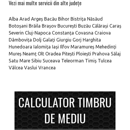
Vezi mai multe servicii din alte județe
Alba
Arad
Argeș
Bacău
Bihor
Bistrița Năsăud
Botoșani
Brăila
Brașov
București
Buzău
Călărași
Caraș
Severin
Cluj-Napoca
Constanța
Covasna
Craiova
Dâmbovița
Dolj
Galați
Giurgiu
Gorj
Harghita
Hunedoara
Ialomița
Iași
Ilfov
Maramureș
Mehedinți
Mureș
Neamț
Olt
Oradea
Pitești
Ploiești
Prahova
Sălaj
Satu Mare
Sibiu
Suceava
Teleorman
Timiș
Tulcea
Vâlcea
Vaslui
Vrancea
CALCULATOR TIMBRU
DE MEDIU