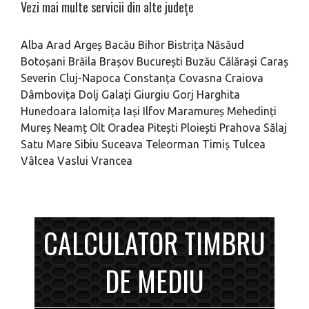
Vezi mai multe servicii din alte județe
Alba
Arad
Argeș
Bacău
Bihor
Bistrița Năsăud
Botoșani
Brăila
Brașov
București
Buzău
Călărași
Caraș
Severin
Cluj-Napoca
Constanța
Covasna
Craiova
Dâmbovița
Dolj
Galați
Giurgiu
Gorj
Harghita
Hunedoara
Ialomița
Iași
Ilfov
Maramureș
Mehedinți
Mureș
Neamț
Olt
Oradea
Pitești
Ploiești
Prahova
Sălaj
Satu Mare
Sibiu
Suceava
Teleorman
Timiș
Tulcea
Vâlcea
Vaslui
Vrancea
CALCULATOR TIMBRU
DE MEDIU