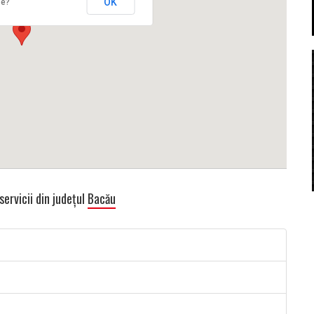
OK
te?
servicii din județul
Bacău