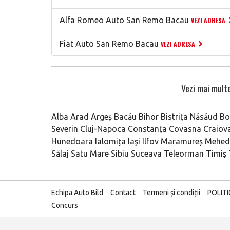
Alfa Romeo Auto San Remo Bacau
VEZI ADRESA
Fiat Auto San Remo Bacau
VEZI ADRESA
Vezi mai multe
Alba
Arad
Argeș
Bacău
Bihor
Bistrița Năsăud
Bo
Severin
Cluj-Napoca
Constanța
Covasna
Craiov
Hunedoara
Ialomița
Iași
Ilfov
Maramureș
Mehedi
Sălaj
Satu Mare
Sibiu
Suceava
Teleorman
Timiș
Echipa Auto Bild
Contact
Termeni și condiții
POLIT
Concurs