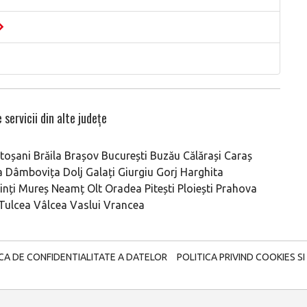
 servicii din alte județe
toșani
Brăila
Brașov
București
Buzău
Călărași
Caraș
a
Dâmbovița
Dolj
Galați
Giurgiu
Gorj
Harghita
nți
Mureș
Neamț
Olt
Oradea
Pitești
Ploiești
Prahova
Tulcea
Vâlcea
Vaslui
Vrancea
ICA DE CONFIDENTIALITATE A DATELOR
POLITICA PRIVIND COOKIES SI