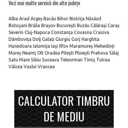
Vezi mai multe servicii din alte județe
Alba
Arad
Argeș
Bacău
Bihor
Bistrița Năsăud
Botoșani
Brăila
Brașov
București
Buzău
Călărași
Caraș
Severin
Cluj-Napoca
Constanța
Covasna
Craiova
Dâmbovița
Dolj
Galați
Giurgiu
Gorj
Harghita
Hunedoara
Ialomița
Iași
Ilfov
Maramureș
Mehedinți
Mureș
Neamț
Olt
Oradea
Pitești
Ploiești
Prahova
Sălaj
Satu Mare
Sibiu
Suceava
Teleorman
Timiș
Tulcea
Vâlcea
Vaslui
Vrancea
CALCULATOR TIMBRU
DE MEDIU