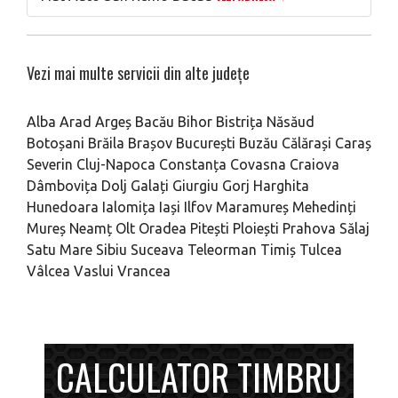
Vezi mai multe servicii din alte județe
Alba
Arad
Argeș
Bacău
Bihor
Bistrița Năsăud
Botoșani
Brăila
Brașov
București
Buzău
Călărași
Caraș
Severin
Cluj-Napoca
Constanța
Covasna
Craiova
Dâmbovița
Dolj
Galați
Giurgiu
Gorj
Harghita
Hunedoara
Ialomița
Iași
Ilfov
Maramureș
Mehedinți
Mureș
Neamț
Olt
Oradea
Pitești
Ploiești
Prahova
Sălaj
Satu Mare
Sibiu
Suceava
Teleorman
Timiș
Tulcea
Vâlcea
Vaslui
Vrancea
CALCULATOR TIMBRU