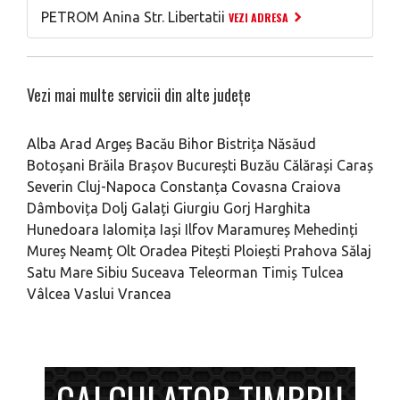
PETROM Anina Str. Libertatii
VEZI ADRESA
Vezi mai multe servicii din alte județe
Alba
Arad
Argeș
Bacău
Bihor
Bistrița Năsăud
Botoșani
Brăila
Brașov
București
Buzău
Călărași
Caraș
Severin
Cluj-Napoca
Constanța
Covasna
Craiova
Dâmbovița
Dolj
Galați
Giurgiu
Gorj
Harghita
Hunedoara
Ialomița
Iași
Ilfov
Maramureș
Mehedinți
Mureș
Neamț
Olt
Oradea
Pitești
Ploiești
Prahova
Sălaj
Satu Mare
Sibiu
Suceava
Teleorman
Timiș
Tulcea
Vâlcea
Vaslui
Vrancea