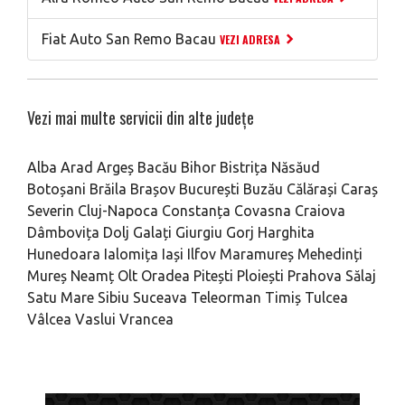
Fiat Auto San Remo Bacau
VEZI ADRESA
Vezi mai multe servicii din alte județe
Alba
Arad
Argeș
Bacău
Bihor
Bistrița Năsăud
Botoșani
Brăila
Brașov
București
Buzău
Călărași
Caraș
Severin
Cluj-Napoca
Constanța
Covasna
Craiova
Dâmbovița
Dolj
Galați
Giurgiu
Gorj
Harghita
Hunedoara
Ialomița
Iași
Ilfov
Maramureș
Mehedinți
Mureș
Neamț
Olt
Oradea
Pitești
Ploiești
Prahova
Sălaj
Satu Mare
Sibiu
Suceava
Teleorman
Timiș
Tulcea
Vâlcea
Vaslui
Vrancea