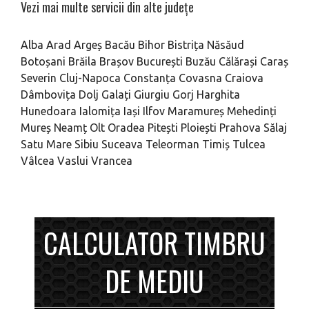
Vezi mai multe servicii din alte județe
Alba
Arad
Argeș
Bacău
Bihor
Bistrița Năsăud
Botoșani
Brăila
Brașov
București
Buzău
Călărași
Caraș
Severin
Cluj-Napoca
Constanța
Covasna
Craiova
Dâmbovița
Dolj
Galați
Giurgiu
Gorj
Harghita
Hunedoara
Ialomița
Iași
Ilfov
Maramureș
Mehedinți
Mureș
Neamț
Olt
Oradea
Pitești
Ploiești
Prahova
Sălaj
Satu Mare
Sibiu
Suceava
Teleorman
Timiș
Tulcea
Vâlcea
Vaslui
Vrancea
CALCULATOR TIMBRU
DE MEDIU