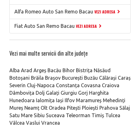
Alfa Romeo Auto San Remo Bacau
VEZI ADRESA
Fiat Auto San Remo Bacau
VEZI ADRESA
Vezi mai multe servicii din alte județe
Alba
Arad
Argeș
Bacău
Bihor
Bistrița Năsăud
Botoșani
Brăila
Brașov
București
Buzău
Călărași
Caraș
Severin
Cluj-Napoca
Constanța
Covasna
Craiova
Dâmbovița
Dolj
Galați
Giurgiu
Gorj
Harghita
Hunedoara
Ialomița
Iași
Ilfov
Maramureș
Mehedinți
Mureș
Neamț
Olt
Oradea
Pitești
Ploiești
Prahova
Sălaj
Satu Mare
Sibiu
Suceava
Teleorman
Timiș
Tulcea
Vâlcea
Vaslui
Vrancea