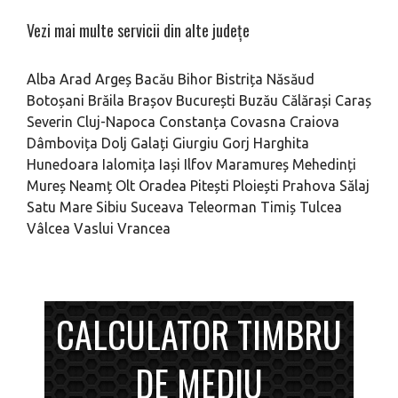
Vezi mai multe servicii din alte județe
Alba
Arad
Argeș
Bacău
Bihor
Bistrița Năsăud
Botoșani
Brăila
Brașov
București
Buzău
Călărași
Caraș
Severin
Cluj-Napoca
Constanța
Covasna
Craiova
Dâmbovița
Dolj
Galați
Giurgiu
Gorj
Harghita
Hunedoara
Ialomița
Iași
Ilfov
Maramureș
Mehedinți
Mureș
Neamț
Olt
Oradea
Pitești
Ploiești
Prahova
Sălaj
Satu Mare
Sibiu
Suceava
Teleorman
Timiș
Tulcea
Vâlcea
Vaslui
Vrancea
CALCULATOR TIMBRU
DE MEDIU