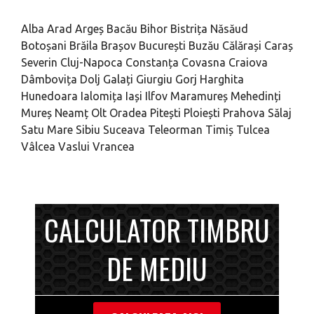
Alba
Arad
Argeș
Bacău
Bihor
Bistrița Năsăud
Botoșani
Brăila
Brașov
București
Buzău
Călărași
Caraș
Severin
Cluj-Napoca
Constanța
Covasna
Craiova
Dâmbovița
Dolj
Galați
Giurgiu
Gorj
Harghita
Hunedoara
Ialomița
Iași
Ilfov
Maramureș
Mehedinți
Mureș
Neamț
Olt
Oradea
Pitești
Ploiești
Prahova
Sălaj
Satu Mare
Sibiu
Suceava
Teleorman
Timiș
Tulcea
Vâlcea
Vaslui
Vrancea
CALCULATOR TIMBRU
DE MEDIU