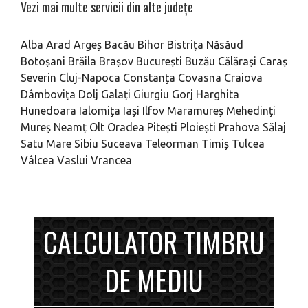
Vezi mai multe servicii din alte județe
Alba
Arad
Argeș
Bacău
Bihor
Bistrița Năsăud
Botoșani
Brăila
Brașov
București
Buzău
Călărași
Caraș
Severin
Cluj-Napoca
Constanța
Covasna
Craiova
Dâmbovița
Dolj
Galați
Giurgiu
Gorj
Harghita
Hunedoara
Ialomița
Iași
Ilfov
Maramureș
Mehedinți
Mureș
Neamț
Olt
Oradea
Pitești
Ploiești
Prahova
Sălaj
Satu Mare
Sibiu
Suceava
Teleorman
Timiș
Tulcea
Vâlcea
Vaslui
Vrancea
CALCULATOR TIMBRU
DE MEDIU